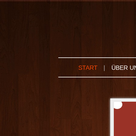
START
|
ÜBER U