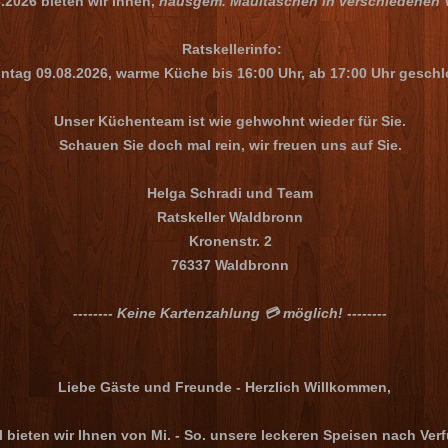
.2026 bieten wir Ihnen,
hausgem. Maultaschen in verschiedenen V
Ratskellerinfo:
tag 09.08.2026, warme Küche bis 16:00 Uhr, ab 17:00 Uhr geschl
Unser Küchenteam ist wie gehwohnt wieder für Sie.
Schauen Sie doch mal rein, wir freuen uns auf Sie.
Helga Schradi und Team
Ratskeller Waldbronn
Kronenstr. 2
76337 Waldbronn
-------- Keine Kartenzahlung 💳 möglich! --------
Liebe Gäste und Freunde - Herzlich Willkommen,
l bieten wir Ihnen von
Mi. - So.
unsere leckeren Speisen
nach Ver