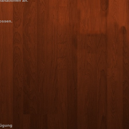
ariationen
an.
ossen.
fügung