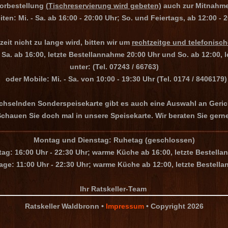
Vorbestellung
(Tischreservierung wird gebeten)
auch zur Mitnahme
ten: Mi. - Sa. ab 16:00 - 20:00 Uhr; So. und Feiertags, ab 12:00 - 
zeit nicht zu lange wird, bitten wir um
rechtzeitge und telefonisc
- Sa. ab 16:00, letzte Bestellannahme 20:00 Uhr und So. ab 12:00,
unter: (Tel. 07243 / 66763)
oder Mobile: Mi. - Sa. von 10:00 - 19:30 Uhr (Tel. 0174 / 8406179)
chselnden Sonderspeisekarte gibt es auch eine Auswahl an Geri
chauen Sie doch mal in unsere Speisekarte. Wir beraten Sie gerne
Montag und Dienstag:
Ruhetag (geschlossen)
ag: 16:00 Uhr - 22:30 Uhr;
warme Küche ab 16:00, letzte Bestella
age: 11:00 Uhr - 22:30 Uhr;
warme Küche ab 12:00, letzte Bestell
Ihr Ratskeller-Team
Ratskeller Waldbronn •
Impressum
• Copyright 2026